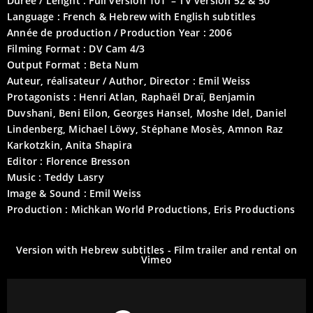
Durée / Lenght : Full version 101′ – TV version 52 & 50′
Language : French & Hebrew with English subtitles
Année de production / Production Year : 2006
Filming Format : DV Cam 4/3
Output Format : Beta Num
Auteur, réalisateur / Author, Director : Emil Weiss
Protagonists : Henri Atlan, Raphaël Draï, Benjamin
Duvshani, Beni Eilon, Georges Hansel, Moshe Idel, Daniel
Lindenberg, Michael Löwy, Stéphane Mosès, Amnon Raz
Karkotzkin, Anita Shapira
Editor : Florence Bresson
Music : Teddy Lasry
Image & Sound : Emil Weiss
Production : Michkan World Productions, Eris Productions
Version with Hebrew subtitles - Film trailer and rental on
Vimeo